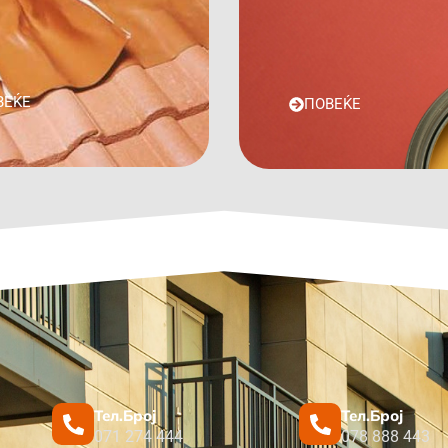
ВЕЌЕ
ПОВЕЌЕ
Тел.Број
Тел.Број
071 274 444
078 888 443