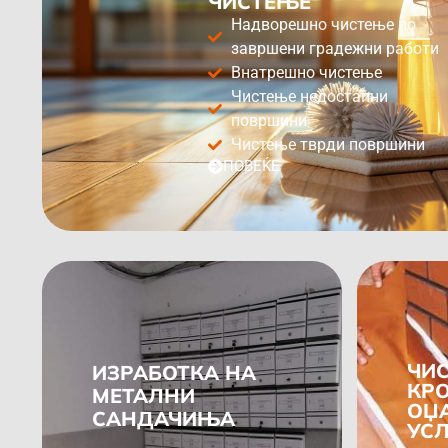
ЧИСТЕЊЕ
Надворешно чистење по
завршени градежни работи
Внатрешно чистење
Чистење недостапни
површини
Чистење тврди површини
ПОВЕЌЕ
ЧИ
ИЗРАБОТКА НА
КР
МЕТАЛНИ
ОЏ
САНДАЧИЊА
УС