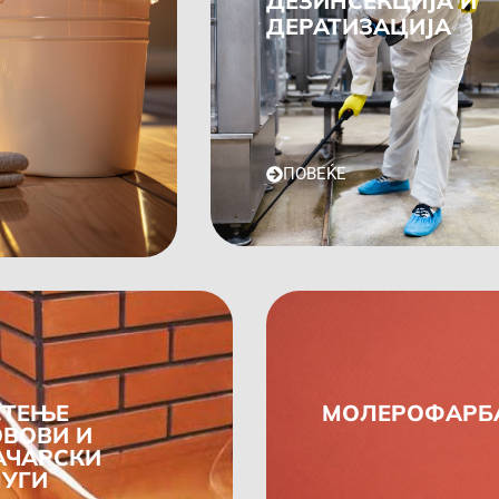
ДЕЗИНСЕКЦИЈА И
ДЕРАТИЗАЦИЈА
ПОВЕЌЕ
СТЕЊЕ
МОЛЕРОФАРБА
ОВОВИ И
АЧАРСКИ
ЛУГИ