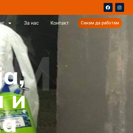
нг
За нас
Контакт
Сакам да работам
ОМ
а,
 и
ја